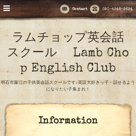
Contact
090-4348-9694
ラムチョップ英会話
スクール Lamb Cho
p English Club
明石市藤江の子供英会話スクールです♪英語大好きっ子・話せるよう
になりたい子集まれ！
Information