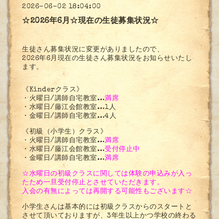
2026-06-02 18:04:00
☆2026年6月☆現在の生徒募集状況☆
生徒さん募集状況に変更がありましたので、
2026年6月現在の生徒さん募集状況をお知らせいたし
ます。
《Kinderクラス》
・火曜日/講師自宅教室…
満席
・水曜日/藤江会館教室…1人
・金曜日/講師自宅教室…4人
《初級（小学生）クラス》
・火曜日/講師自宅教室…
満席
・水曜日/藤江会館教室…
受付停止中
・金曜日/講師自宅教室…
満席
☆水曜日の初級クラスに関しては体験の申込みが入っ
たため一旦受付停止とさせていただきます。
入会の有無によっては再開する可能性もございます☆
小学生さんは基本的には初級クラスからのスタートと
させて頂いておりますが、3年生以上かつ学校の終わる