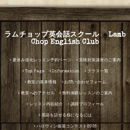
ラムチョップ英会話スクール Lamb
Chop English Club
夏休み強化レッスン予約ページ
英検対策講座のご案内
Top Page
Information
クラス一覧
教室の基本情報
お問い合わせフォーム
教室へのアクセス
無料体験レッスンのご案内
レッスン内容紹介
講師プロフィール
英語を話せる様になるには
ハロウィン仮装コンテスト2025