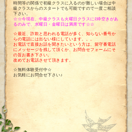
時間等の関係で初級クラスに入るのが難しい場合は中
級クラスからのスタートでも可能ですので一度ご相談
下さい。
☆☆今現在、中級クラスも火曜日クラスに2枠空きがあ
るのみで、水曜日・金曜日は満席です☆☆
☆最近、詐欺と思われる電話が多く、知らない番号か
らの電話には出ない様にしています。。。
お電話で直接お話を聞きたいという方は、留守番電話
にメッセージを残して頂くか、お問合せフォームにそ
の旨お書き下さい。
改めてお電話させて頂きます。
☆無料体験受付中☆
お気軽にお問合せ下さい♪