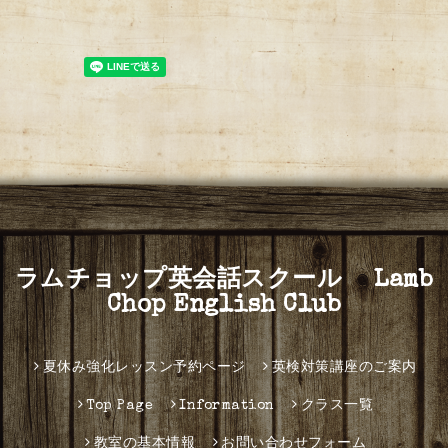
ラムチョップ英会話スクール Lamb
Chop English Club
夏休み強化レッスン予約ページ
英検対策講座のご案内
Top Page
Information
クラス一覧
教室の基本情報
お問い合わせフォーム