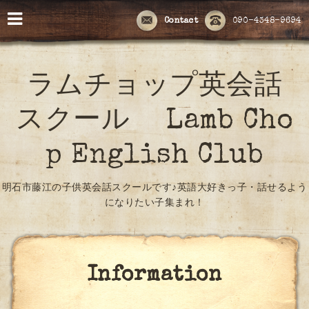
Contact
090-4348-9694
ラムチョップ英会話
スクール Lamb Cho
p English Club
明石市藤江の子供英会話スクールです♪英語大好きっ子・話せるよう
になりたい子集まれ！
Information