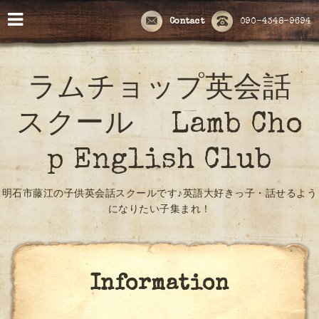
Contact
090-4348-9694
ラムチョップ英会話
スクール Lamb Cho
p English Club
明石市藤江の子供英会話スクールです♪英語大好きっ子・話せるよう
になりたい子集まれ！
Information