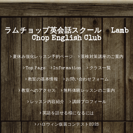
ラムチョップ英会話スクール Lamb
Chop English Club
夏休み強化レッスン予約ページ
英検対策講座のご案内
Top Page
Information
クラス一覧
教室の基本情報
お問い合わせフォーム
教室へのアクセス
無料体験レッスンのご案内
レッスン内容紹介
講師プロフィール
英語を話せる様になるには
ハロウィン仮装コンテスト2025