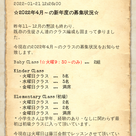
2022-01-21 12:26:00
☆2022年4月～の新年度の募集状況☆
昨年11～12月の懇談も終わり、
既存の生徒さん達のクラス編成も固まって参りまし
た。
今現在の2022年4月～のクラスの募集状況をお知らせ
致します。
Baby Class
(☆火曜9：30～のみ）
… 2組
Kinder Class
・火曜日クラス … 5名
・水曜日クラス … 3名
・金曜日クラス … 満席
Elementary Class (初級)
・火曜日クラス … 2名
・水曜日クラス … 2名
・金曜日クラス … 満席
＊小学生さんは学年、経験のあり・なしに関わらず最
初は初級クラスに入って頂いています。
今現在は火曜日は藤江会館でレッスンさせて頂いてい