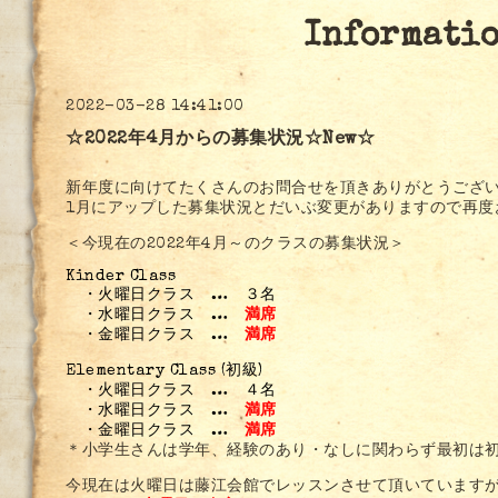
Informati
2022-03-28 14:41:00
☆2022年4月からの募集状況☆New☆
新年度に向けてたくさんのお問合せを頂きありがとうござ
1月にアップした募集状況とだいぶ変更がありますので再度
＜今現在の2022年4月～のクラスの募集状況＞
Kinder Class
・火曜日クラス … ３名
・水曜日クラス …
満席
・金曜日クラス …
満席
Elementary Class (初級)
・火曜日クラス … ４名
・水曜日クラス …
満席
・金曜日クラス …
満席
＊小学生さんは学年、経験のあり・なしに関わらず最初は
今現在は火曜日は藤江会館でレッスンさせて頂いています