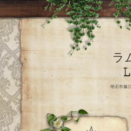
ラ
L
明石市藤