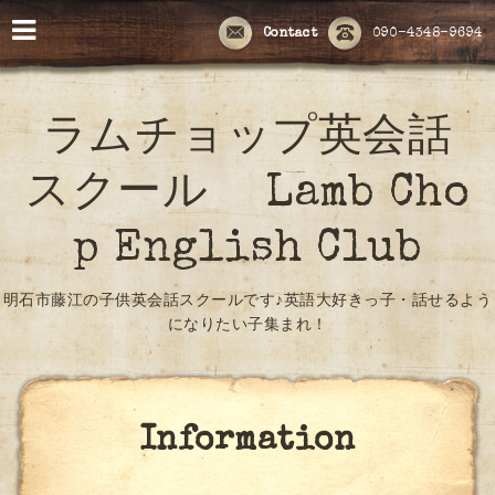
Contact
090-4348-9694
ラムチョップ英会話
スクール Lamb Cho
p English Club
明石市藤江の子供英会話スクールです♪英語大好きっ子・話せるよう
になりたい子集まれ！
Information