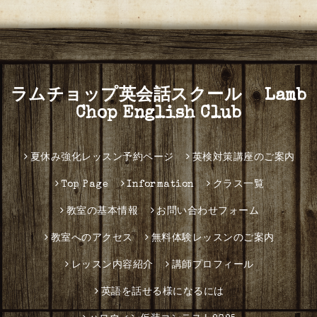
ラムチョップ英会話スクール Lamb
Chop English Club
夏休み強化レッスン予約ページ
英検対策講座のご案内
Top Page
Information
クラス一覧
教室の基本情報
お問い合わせフォーム
教室へのアクセス
無料体験レッスンのご案内
レッスン内容紹介
講師プロフィール
英語を話せる様になるには