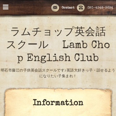
Contact
090-4348-9694
ラムチョップ英会話
スクール Lamb Cho
p English Club
明石市藤江の子供英会話スクールです♪英語大好きっ子・話せるよう
になりたい子集まれ！
Information