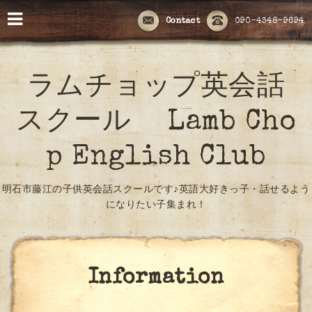
Contact
090-4348-9694
ラムチョップ英会話
スクール Lamb Cho
p English Club
明石市藤江の子供英会話スクールです♪英語大好きっ子・話せるよう
になりたい子集まれ！
Information