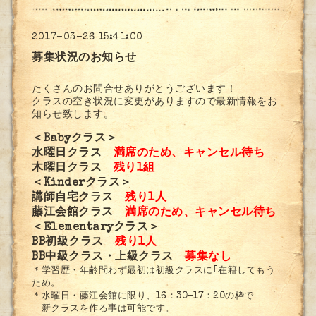
2017-03-26 15:41:00
募集状況のお知らせ
たくさんのお問合せありがとうございます！
クラスの空き状況に変更がありますので最新情報をお
知らせ致します。
＜Babyクラス＞
水曜日クラス
満席のため、キャンセル待ち
木曜日クラス
残り1組
＜Kinderクラス＞
講師自宅クラス
残り1人
藤江会館クラス
満席のため、キャンセル待ち
＜Elementaryクラス＞
BB初級クラス
残り1人
BB中級クラス・上級クラス
募集なし
＊学習歴・年齢問わず最初は初級クラスに｢在籍してもう
ため。
＊水曜日・藤江会館に限り、16：30-17：20の枠で
新クラスを作る事は可能です。