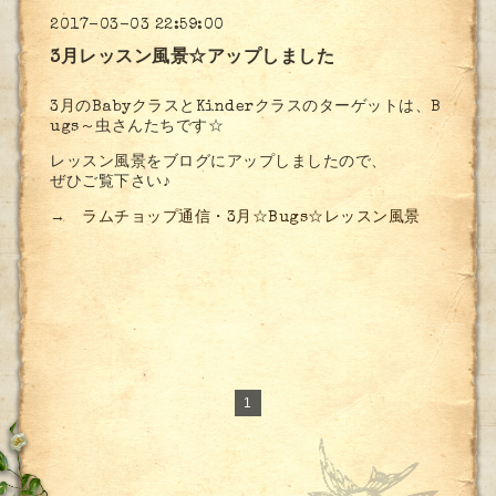
2017-03-03 22:59:00
3月レッスン風景☆アップしました
3月のBabyクラスとKinderクラスのターゲットは、B
ugs～虫さんたちです☆
レッスン風景をブログにアップしましたので、
ぜひご覧下さい♪
→
ラムチョップ通信・3月☆Bugs☆レッスン風景
1