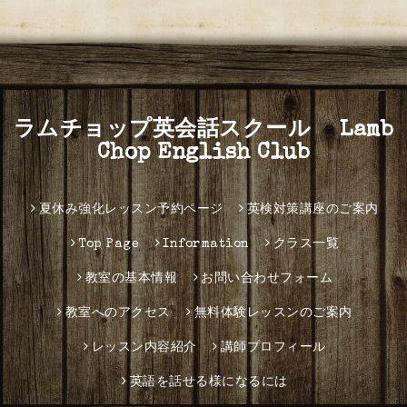
ラムチョップ英会話スクール Lamb
Chop English Club
夏休み強化レッスン予約ページ
英検対策講座のご案内
Top Page
Information
クラス一覧
教室の基本情報
お問い合わせフォーム
教室へのアクセス
無料体験レッスンのご案内
レッスン内容紹介
講師プロフィール
英語を話せる様になるには