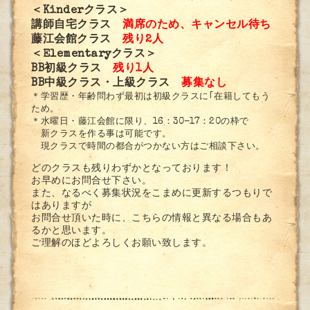
＜Kinderクラス＞
講師自宅クラス
満席のため、キャンセル待ち
藤江会館クラス
残り2人
＜Elementaryクラス＞
BB初級クラス
残り1人
BB中級クラス・上級クラス
募集なし
＊学習歴・年齢問わず最初は初級クラスに｢在籍してもう
ため。
＊水曜日・藤江会館に限り、16：30-17：20の枠で
新クラスを作る事は可能です。
現クラスで時間の都合がつかない方はご相談下さい。
どのクラスも残りわずかとなっております！
お早めにお問合せ下さい。
また、なるべく募集状況をこまめに更新するつもりで
はありますが
お問合せ頂いた時に、こちらの情報と異なる場合もあ
るかと思います。
ご理解のほどよろしくお願い致します。