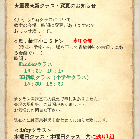
★重要★新クラス・変更のお知らせ
4月からの新クラスについて、
教室の会場・時間に変更がありますので
おしらせ致します。
藤江小コミセン
→
藤江会館
会場 :
(藤江小学校から、坂を下って青龍神社の南辺りにあ
る会館です。)
時間 :
Kinderクラス
14：30－15：15
BB初級クラス（小学生クラス）
15：30－16：20
新クラス開講直前の変更で申し訳ありません。
会場の場所等、ご質問がありましたら
お気軽にお問合せ下さい。
現在の生徒募集状況も合わせてお知らせ致します。
＜Babyクラス＞
水曜日クラス・木曜日クラス 共に
残り1組