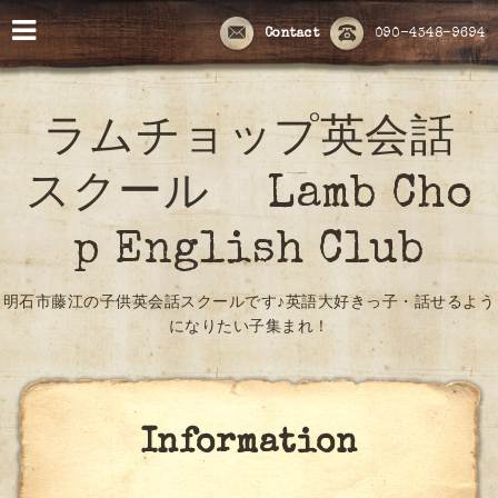
Contact
090-4348-9694
ラムチョップ英会話
スクール Lamb Cho
p English Club
明石市藤江の子供英会話スクールです♪英語大好きっ子・話せるよう
になりたい子集まれ！
Information