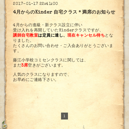
2017-01-17 22:41:00
4月からのKinder 自宅クラス＊満席のお知らせ
4月からの進級・新クラス設立に伴い
受け入れを再開していたKinderクラスですが、
講師自宅教室
は定員に達し、
現在キャンセル待ち
とな
りました。
たくさんのお問い合わせ・ご入会ありがとうございま
す。
藤江小学校コミセンクラスに関しては、
まだ
3席
空きがございます。
人気のクラスになりますので、
お早めにご連絡下さい。
1