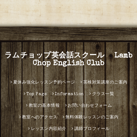
ラムチョップ英会話スクール Lamb
Chop English Club
夏休み強化レッスン予約ページ
英検対策講座のご案内
Top Page
Information
クラス一覧
教室の基本情報
お問い合わせフォーム
教室へのアクセス
無料体験レッスンのご案内
レッスン内容紹介
講師プロフィール