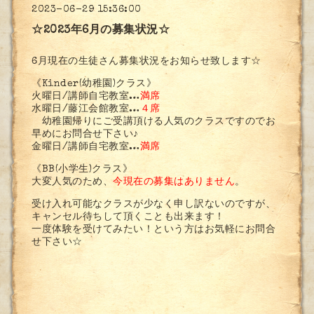
2023-06-29 15:36:00
☆2023年6月の募集状況☆
6月現在の生徒さん募集状況をお知らせ致します☆
《Kinder(幼稚園)クラス》
火曜日/講師自宅教室…
満席
水曜日/藤江会館教室…
４席
幼稚園帰りにご受講頂ける人気のクラスですのでお
早めにお問合せ下さい♪
金曜日/講師自宅教室…
満席
《BB(小学生)クラス》
大変人気のため、
今現在の募集はありません
。
受け入れ可能なクラスが少なく申し訳ないのですが、
キャンセル待ちして頂くことも出来ます！
一度体験を受けてみたい！という方はお気軽にお問合
せ下さい☆