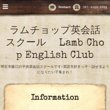
Contact
090-4348-9694
ラムチョップ英会話
スクール Lamb Cho
p English Club
明石市藤江の子供英会話スクールです♪英語大好きっ子・話せるよう
になりたい子集まれ！
Information