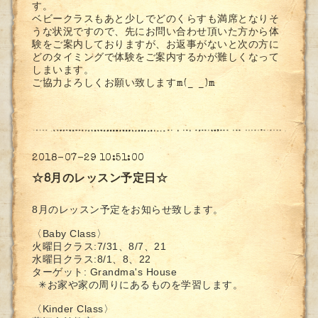
す。
ベビークラスもあと少しでどのくらすも満席となりそ
うな状況ですので、先にお問い合わせ頂いた方から体
験をご案内しておりますが、お返事がないと次の方に
どのタイミングで体験をご案内するかが難しくなって
しまいます。
ご協力よろしくお願い致しますm(_ _)m
2018-07-29 10:51:00
☆8月のレッスン予定日☆
8月のレッスン予定をお知らせ致します。
〈Baby Class〉
火曜日クラス:
7/31、8/7、21
水曜日クラス:8/1、8、22
ターゲット: Grandma's House
✳︎お家や家の周りにあるものを学習します。
〈Kinder Class〉