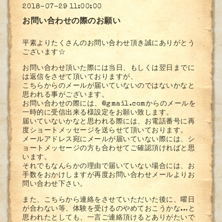
2018-07-29 11:00:00
お問い合わせの際のお願い
平素よりたくさんのお問い合わせ頂き誠にありがとう
ございます☆
お問い合わせ頂いた際には当日、もしくは翌日までに
は返信をさせて頂いておりますが、
こちらからのメールが届いていないのではないかなと
思われる事がございます。
お問い合わせの際には、@gmail.comからのメールを
一時的に受信出来る様設定をお願い致します。
届いていないかなと思われる際には、お電話番号に再
度ショートメッセージを送らせて頂いております。
メールアドレス宛にメールが届いていない際には、シ
ョートメッセージの方も合わせてご確認頂ければと思
います。
それでもなんらかの理由で届いていない場合には、お
手数をおかけしますが再度お問い合わせメールよりお
問い合わせ下さい。
また、こちらから連絡をさせていただいた後に、曜日
が合わない等、体験を受けるのやめておこうかな…と
思われたとしても、一言ご連絡頂けるとありがたいで