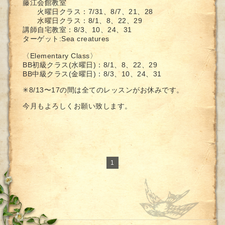
藤江会館教室
火曜日クラス：
7/31、8/7、21、28
8/1、8、22、29
水曜日クラス：
講師自宅教室：
8/3、10、24、31
ターゲット:Sea creatures
〈Elementary Class〉
BB初級クラス(水曜日)：
8/1、8、22、29
BB中級クラス(金曜日)：
8/3、10、24、31
✳︎8/13〜17の間は全てのレッスンがお休みです。
今月もよろしくお願い致します。
1