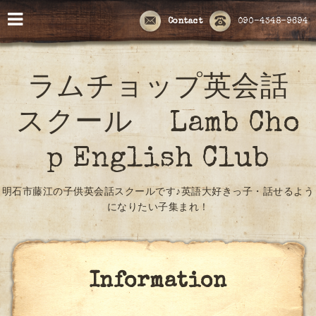
Contact
090-4348-9694
ラムチョップ英会話
スクール Lamb Cho
p English Club
明石市藤江の子供英会話スクールです♪英語大好きっ子・話せるよう
になりたい子集まれ！
Information