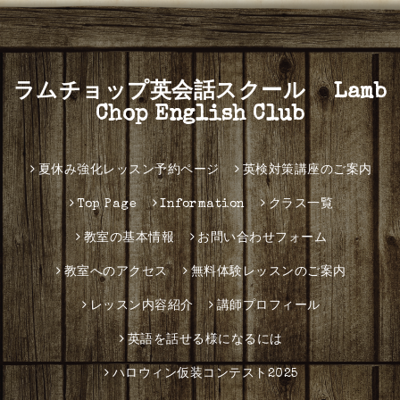
ラムチョップ英会話スクール Lamb
Chop English Club
夏休み強化レッスン予約ページ
英検対策講座のご案内
Top Page
Information
クラス一覧
教室の基本情報
お問い合わせフォーム
教室へのアクセス
無料体験レッスンのご案内
レッスン内容紹介
講師プロフィール
英語を話せる様になるには
ハロウィン仮装コンテスト2025