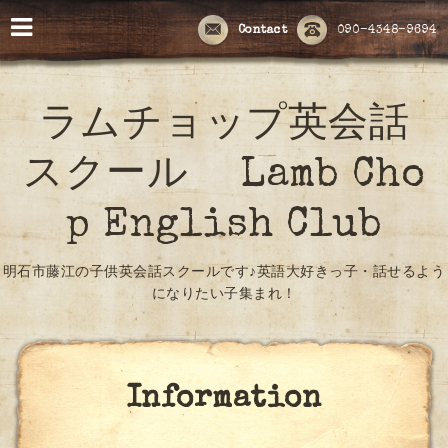
Contact
090-4348-9694
ラムチョップ英会話
スクール Lamb Cho
p English Club
明石市藤江の子供英会話スクールです♪英語大好きっ子・話せるよう
になりたい子集まれ！
Information