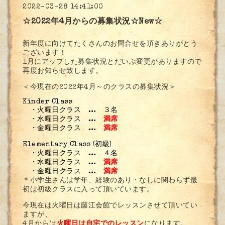
2022-03-28 14:41:00
☆2022年4月からの募集状況☆New☆
新年度に向けてたくさんのお問合せを頂きありがとう
ございます！
1月にアップした募集状況とだいぶ変更がありますので
再度お知らせ致します。
＜今現在の2022年4月～のクラスの募集状況＞
Kinder Class
・火曜日クラス … ３名
・水曜日クラス …
満席
・金曜日クラス …
満席
Elementary Class (初級)
・火曜日クラス … ４名
・水曜日クラス …
満席
・金曜日クラス …
満席
＊小学生さんは学年、経験のあり・なしに関わらず最
初は初級クラスに入って頂いています。
今現在は火曜日は藤江会館でレッスンさせて頂いてい
ますが、
4月からは
火曜日は自宅でのレッスン
になります。