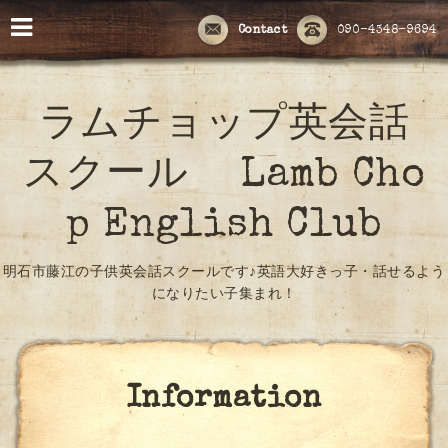
Contact
090-4348-9694
ラムチョップ英会話
スクール Lamb Cho
p English Club
明石市藤江の子供英会話スクールです♪英語大好きっ子・話せるよう
になりたい子集まれ！
Information