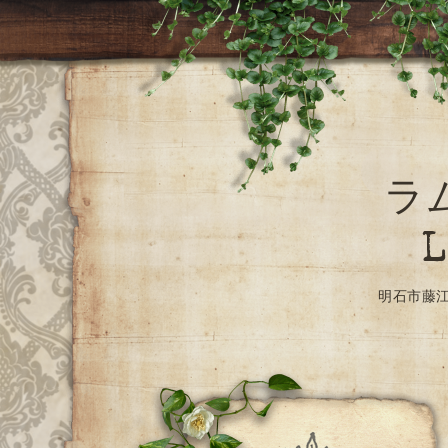
ラ
L
明石市藤