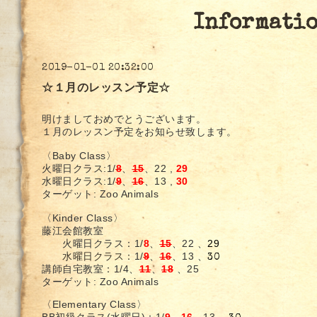
Informati
2019-01-01 20:32:00
☆１月のレッスン予定☆
明けましておめでとうございます。
１月のレッスン予定をお知らせ致します。
〈Baby Class〉
火曜日クラス:1
/
8
、
15
、22 ,
29
水曜日クラス:1/
9
、
16
、13 ,
30
ターゲット: Zoo Animals
〈Kinder Class〉
藤江会館教室
火曜日クラス：
1
/
8
、
15
、22 、
29
1/
9
、
16
、13 、
水曜日クラス：
30
講師自宅教室：
1/4、
11
、
18
、25
ターゲット: Zoo Animals
〈Elementary Class〉