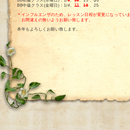
BB初級クラス(水曜日)：
1/
9
、
16
、13 、
30
BB中級クラス(金曜日)：
1/4、
、
18
、25
11
＊インフルエンザのため、レッスン日程が変更になってい
お間違えの無いようお願い致します。
本年もよろしくお願い致します。