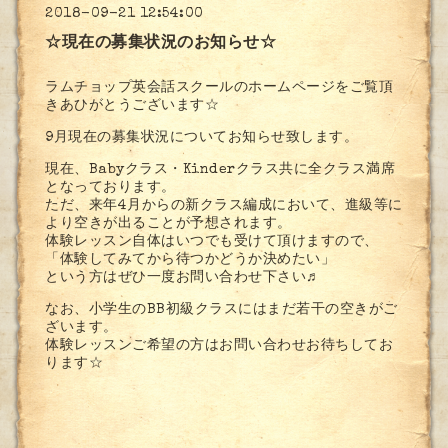
2018-09-21 12:54:00
☆現在の募集状況のお知らせ☆
ラムチョップ英会話スクールのホームページをご覧頂
きあひがとうございます☆
9月現在の募集状況についてお知らせ致します。
現在、Babyクラス・Kinderクラス共に全クラス満席
となっております。
ただ、来年4月からの新クラス編成において、進級等に
より空きが出ることが予想されます。
体験レッスン自体はいつでも受けて頂けますので、
「体験してみてから待つかどうか決めたい」
という方はぜひ一度お問い合わせ下さい♬
なお、小学生のBB初級クラスにはまだ若干の空きがご
ざいます。
体験レッスンご希望の方はお問い合わせお待ちしてお
ります☆