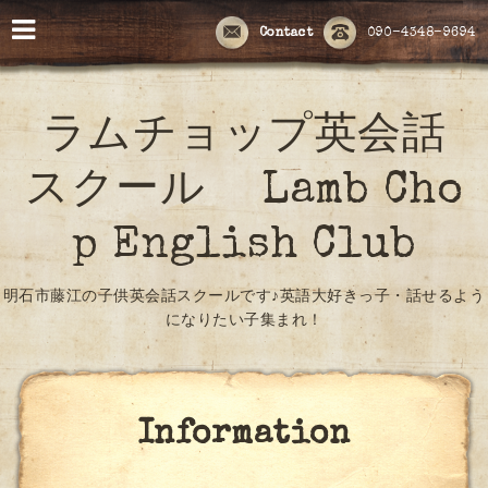
Contact
090-4348-9694
ラムチョップ英会話
スクール Lamb Cho
p English Club
明石市藤江の子供英会話スクールです♪英語大好きっ子・話せるよう
になりたい子集まれ！
Information