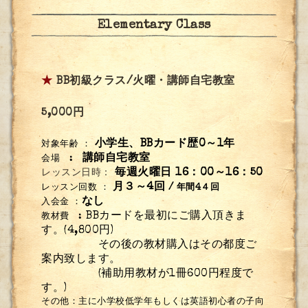
Elementary Class
★
BB初級クラス/火曜・講師自宅教室
5,000円
小学生、BBカード歴0～1年
対象年齢 ：
講師自宅
教室
会場 :
毎週火曜日 16：00～16：50
レッスン日時：
月３～4回
レッスン回数
：
/ 年間4４回
なし
入会金 ：
BBカードを最初にご購入頂きま
教材費 :
す。(4,800円)
その後の教材購入はその都度ご
案内致します。
(補助用教材が1冊600円程度で
す。)
その他：主に小学校低学年もしくは英語初心者の子向