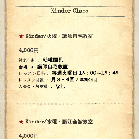
Kinder Class
★
Kinder/火曜・講師自宅教室
4,000円
幼稚園児
対象年齢 ：
講師自宅
教室
会場 :
毎週火曜日 15：00～15：45
レッスン日時：
月３～4回
レッスン回数
：
/ 年間44回
なし
入会金・教材費 ：
★
Kinder/水曜・藤江会館教室
4,000円